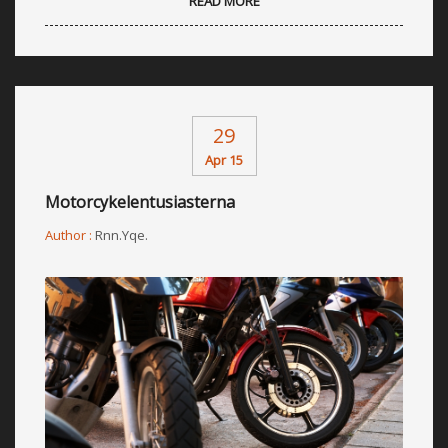
READ MORE
29
Apr 15
Motorcykelentusiasterna
Author :
Rnn.yqe.