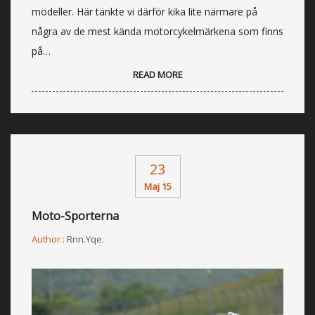
modeller. Här tänkte vi därför kika lite närmare på
några av de mest kända motorcykelmärkena som finns
på…
READ MORE
23
Maj 15
Moto-Sporterna
Author :
Rnn.yqe.